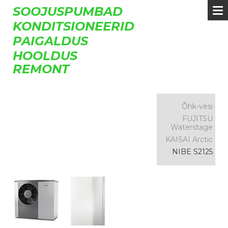
SOOJUSPUMBAD
KONDITSIONEERID
PAIGALDUS
HOOLDUS
REMONT
Õhk-vesi
FUJITSU
Waterstage
KAISAI Arctic
NIBE S2125