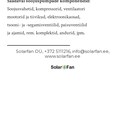
Saadaval soojuspumpade komponendid:
Soojusvahetid, kompressorid, ventilaatori
mootorid ja tiivikud, elektroonikaosad,
tsooni- ja -segamisventiilid, paisuventiilid
ja ajamid, rem. komplektid, andurid, jpm
.
Solarfan OÜ
, +372 5111216
, info@solarfan.ee
,
www.solarfan.ee